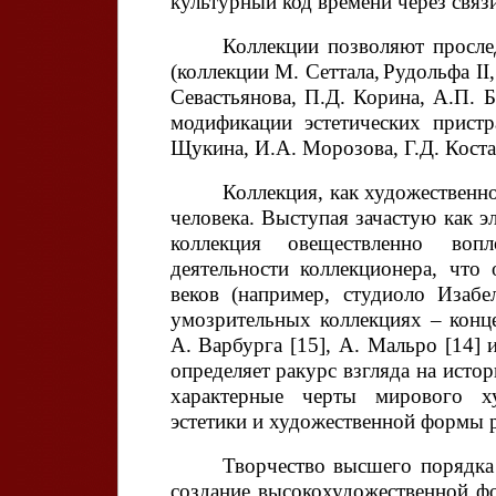
культурный код времени через связ
Коллекции позволяют просле
(коллекции М. Сеттала,
Рудольфа II
Севастьянова, П.Д. Корина, А.П.
модификации эстетических прист
Щукина, И.А. Морозова, Г.Д. Костак
Коллекция, как художественно
человека. Выступая зачастую как э
коллекция
овеществленно воп
деятельности коллекционера, чт
веков (например, студиоло Изаб
умозрительных коллекциях – конц
А. Варбурга [15], А. Мальро [14] и
определяет ракурс взгляда на исто
характерные черты мирового ху
эстетики и художественной формы 
Творчество высшего порядка
создание высокохудожественной фо