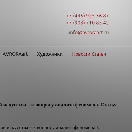
+7 (495) 925 36 87
+7 (903) 710 85 42
info@avroraart.ru
AVRORAart
Художники
Новости Статьи
 искусства – к вопросу анализа феномена. Статья
ий искусства – к вопросу анализа феномена //