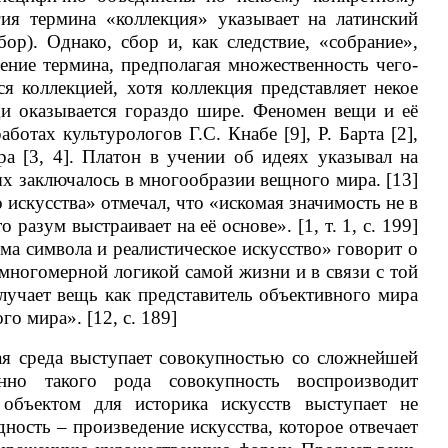
гия термина «коллекция» указывает на латинский
сбор). Однако, сбор и, как следствие, «собрание»,
ение термина, предполагая множественность чего-
я коллекцией, хотя коллекция представляет некое
щи оказывается гораздо шире. Феномен вещи и её
ботах культурологов Г.С. Кнабе [9], Р. Барта [2],
ра [3, 4]. Платон в учении об идеях указывал на
х заключалось в многообразии вещного мира. [13]
 искусства» отмечал, что «искомая значимость не в
о разум выстраивает на её основе». [1, т. 1, с. 199]
ма символа и реалистическое искусство» говорит о
многомерной логикой самой жизни и в связи с той
лучает вещь как представитель объективного мира
го мира». [12, с. 189]
реда выступает совокупностью со сложнейшей
нно такого рода совокупность воспроизводит
 объектом для историка искусств выступает не
дность – произведение искусства, которое отвечает