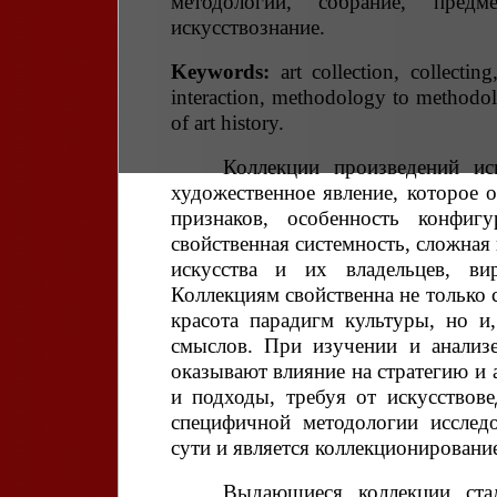
методологии, собрание, предме
искусствознание.
Keywords:
art collection, collecting,
interaction, methodology to methodolo
of art history.
Коллекции произведений ис
художественное явление, которое 
признаков, особенность конфиг
свойственная системность, сложная
искусства и их владельцев, вир
Коллекциям свойственна не только 
красота парадигм культуры, но и
смыслов. При изучении и анализе
оказывают влияние на стратегию и 
и подходы, требуя от искусствов
специфичной методологии исслед
сути и является коллекционировани
Выдающиеся коллекции ста