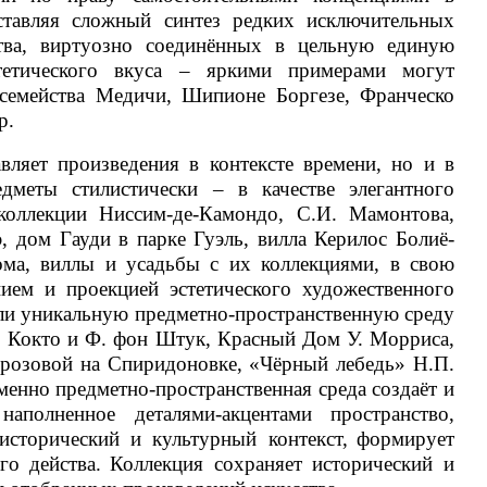
ставляя сложный синтез редких исключительных
тва, виртуозно соединённых в цельную единую
тетического вкуса – яркими примерами могут
 семейства Медичи, Шипионе Боргезе, Франческо
р.
вляет произведения в контексте времени, но и в
едметы стилистически – в качестве элегантного
коллекции Ниссим-де-Камондо, С.И. Мамонтова,
 дом Гауди в парке Гуэль, вилла Керилос Болиё-
ома, виллы и усадьбы с их коллекциями, в свою
нием и проекцией эстетического художественного
али уникальную предметно-пространственную среду
. Кокто и Ф. фон Штук, Красный Дом У. Морриса,
орозовой на Спиридоновке, «Чёрный лебедь» Н.П.
менно предметно-пространственная среда создаёт и
наполненное деталями-акцентами пространство,
исторический и культурный контекст,
формирует
го действа.
Коллекция сохраняет исторический и