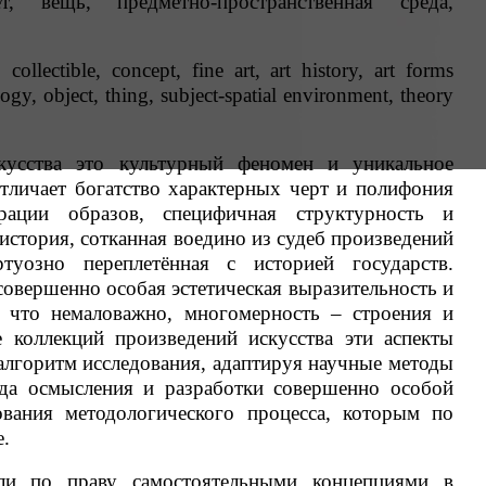
т, вещь, предметно-пространственная среда,
 collectible, concept, fine art, art history, art forms
gy, object, thing, subject-spatial environment, theory
кусства это культурный феномен и уникальное
отличает богатство характерных черт и полифония
урации образов, специфичная структурность и
 история, сотканная воедино из судеб произведений
туозно переплетённая с историей государств.
совершенно особая эстетическая выразительность и
, что немаловажно, многомерность – строения и
 коллекций произведений искусства эти аспекты
алгоритм исследования, адаптируя научные методы
еда осмысления и разработки совершенно особой
ования методологического процесса, которым по
е.
ли по праву самостоятельными концепциями в