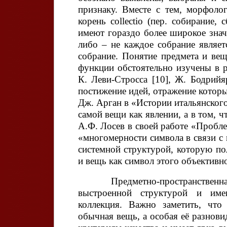
признаку. Вместе с тем, морфоло
корень collectio (пер. собирание, 
имеют гораздо более широкое знач
либо – не каждое собрание являетс
собрание. Понятие предмета и ве
функции обстоятельно изучены в ра
К. Леви-Стросса [10], Ж. Бодрийя
постижение идей, отражение которы
Дж. Арган в «Истории итальянского
самой вещи как явлении, а в том, чт
А.Ф. Лосев в своей работе «Пробле
«многомерности символа в связи с 
системной структурой, которую по
и вещь как символ этого объективно
Предметно-пространственная с
выстроенной структурой и име
коллекция. Важно заметить, что
обычная вещь, а особая её разнови