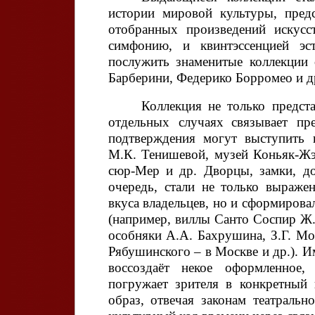
истории мировой культуры, пред
отобранных произведений искусс
симфонию, и квинтэссенцией эс
послужить знаменитые коллекции
Барберини, Федерико Борромео и д
Коллекция не только предста
отдельных случаях
связывает пр
подтверждения могут выступить 
М.К. Тенишевой, музей Коньяк-Жэ,
сюр-Мер и др. Дворцы, замки, д
очередь, стали не только выраже
вкуса владельцев, но и сформиров
(например, виллы Санто Соспир Ж
особняки А.А. Бахрушина, З.Г. М
Рябушинского – в Москве и др.). И
воссоздаёт некое оформленное, 
погружает зрителя в конкретный 
образ, отвечая законам театрально