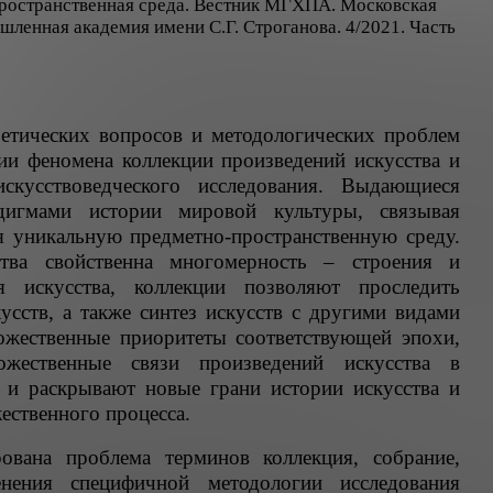
пространственная среда. Вестник МГХПА. Московская
ленная академия имени С.Г. Строганова. 4/2021. Часть
ретических вопросов и методологических проблем
ии феномена коллекции произведений искусства и
скусствоведческого исследования. Выдающиеся
дигмами истории мировой культуры, связывая
я уникальную предметно-пространственную среду.
ства свойственна многомерность – строения и
я искусства, коллекции позволяют проследить
усств, а также синтез искусств с другими видами
дожественные приоритеты соответствующей эпохи,
ожественные связи произведений искусства в
е и раскрывают новые грани истории искусства и
ественного процесса.
ована проблема терминов коллекция, собрание,
енения специфичной методологии исследования