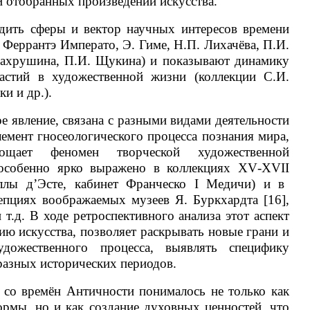
и отобранных произведений искусства.
дить сферы и вектор научных интересов времени
, Феррантэ Императо, Э. Гиме, Н.П. Лихачёва, П.И.
 Бахрушина, П.И. Щукина) и показывают динамику
растий в художественной жизни (коллекции С.И.
и и др.).
е явление, связана с разными видами деятельности
лемент гносеологического процесса познания мира,
лощает феномен творческой художественной
о особенно ярко выражено в коллекциях
XV
-
XVII
еллы д’Эсте, кабинет Франческо
I
Медичи) и в
епциях воображаемых музеев Я. Буркхардта [16],
 т.д. В ходе ретроспективного анализа этот аспект
рию искусства, позволяет раскрывать новые грани и
дожественного процесса, выявлять специфику
разных исторических периодов.
 со времён Античности понималось не только как
рмы, но и как создание духовных ценностей, что