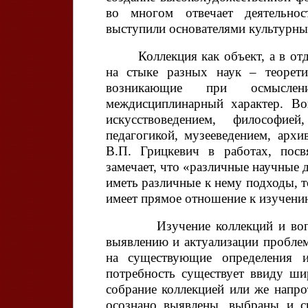
во многом отвечает деятельнос
выступили основателями культурны
Коллекция как объект, а в от
на стыке разных наук – теорети
возникающие при осмыслени
междисциплинарный характер. Во
искусствоведением, философией
педагогикой, музееведением, архи
В.П. Грицкевич в работах, посв
замечает, что «различные научные 
иметь различные к нему подходы, то
имеет прямое отношение к изучени
Изучение коллекций и вопросо
выявлению и актуализации пробле
на существующие определения и
потребность существует ввиду ши
собрание коллекцией или же напр
осознано выявлены, выбраны и с