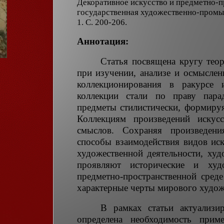
Декоративное искусство и предметно-
государственная художественно-промыш
1. С. 200-206.
Аннотация:
Статья посвящена кругу тео
при изучении, анализе и осмыслен
коллекционирования в ракурсе и
коллекции стали по праву пара
предметы стилистически, формиру
Коллекциям произведений искус
смыслов. Сохраняя произведени
способы взаимодействия видов иск
художественной деятельности, ху
проявляют исторические и худ
предметно-пространственной сред
характерные черты мирового худож
В рамках статьи актуализир
определена необходимость прим