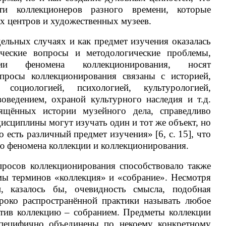
ти коллекционеров разного времени, которые
х центров и художественных музеев.
дельных случаях и как предмет изучения оказалась
ческие вопросы и методологические проблемы,
и феномена коллекционирования, носят
просы коллекционирования связаны с историей,
, социологией, психологией, культурологией,
воведением, охраной культурного наследия и т.д.
ящённых истории музейного дела, справедливо
дисциплины могут изучать один и тот же объект, но
 есть различный предмет изучения» [6, с. 15], что
ю феномена коллекции и коллекционирования.
в коллекционирования способствовало также
мы терминов «коллекция» и «собрание». Несмотря
, казалось бы, очевидность смысла, подобная
роко распространённой практики называть любое
отив коллекцию – собранием. Предметы коллекции
пецифично объединены по некоему конкретному